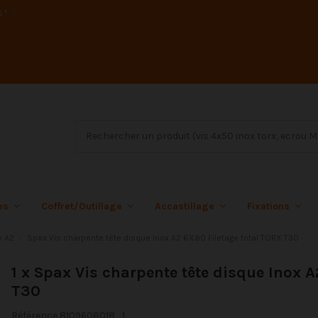
s !
ées
Coffret/Outillage
Accastillage
Fixations
x A2
Spax Vis charpente tête disque Inox A2 6X80 Filetage total TORX T30
1 x Spax Vis charpente tête disque Inox 
T30
Référence
8109608018_1