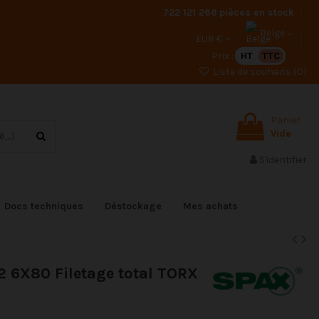
722 121 266
pièces en stock
Belge
EUR €
Prix :
HT
TTC
Liste de souhaits (
0
)
Panier
Vide
S'identifier
Docs techniques
Déstockage
Mes achats
A2 6X80 Filetage total TORX