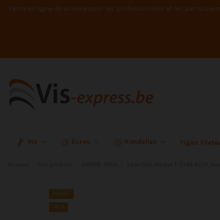
Vente en ligne de visserie pour les professionnels et les particulier
Vis
Écrou
Rondelles
Tiges Filet
Accueil
Nos produits
GAMME SPAX
Spax tete disque T-STAR 4CUT Ino
Promo !
-40%