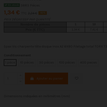
3883 Pièces
En stock
1,34 €
TTC
2,24 €
-40%
PRIX DÉGRESSIF PAR QUANTITÉ
Nombre de pièces
1
10
Prix (€ TTC)
1,34 €
7,41 €
Spax Vis charpente tête disque Inox A2 6X80 Filetage total TORX T
Conditionnement
1 pièce
10 pièces
30 pièces
100 pièces
400 pieces
Ajouter au panier
Dimensions indiquées en millimètres (mm)