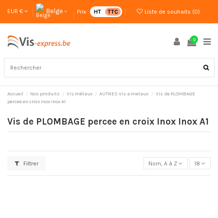
Belge
EUR €
Prix :
HT
TTC
Liste de souhaits (
0
)
0
Accueil
Nos produits
Vis métaux
AUTRES Vis a metaux
Vis de PLOMBAGE
percee en croix Inox Inox A1
Vis de PLOMBAGE percee en croix Inox Inox A1
Filtrer
Nom, A à Z
18