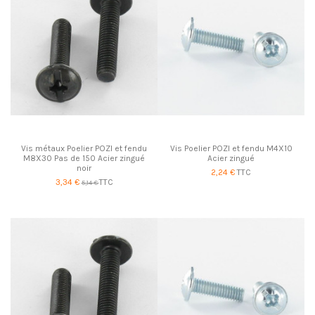
Vis métaux Poelier POZI et fendu
Vis Poelier POZI et fendu M4X10
M8X30 Pas de 150 Acier zingué
Acier zingué
noir
2,24 €
TTC
3,34 €
TTC
5,14 €