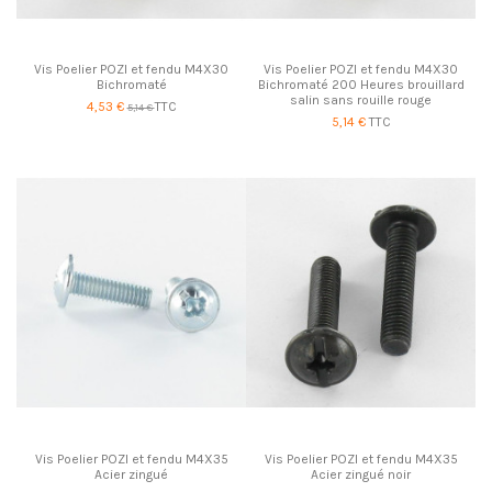
Vis Poelier POZI et fendu M4X30
Vis Poelier POZI et fendu M4X30
Bichromaté
Bichromaté 200 Heures brouillard
salin sans rouille rouge
4,53 €
TTC
5,14 €
5,14 €
TTC
Vis Poelier POZI et fendu M4X35
Vis Poelier POZI et fendu M4X35
Acier zingué
Acier zingué noir