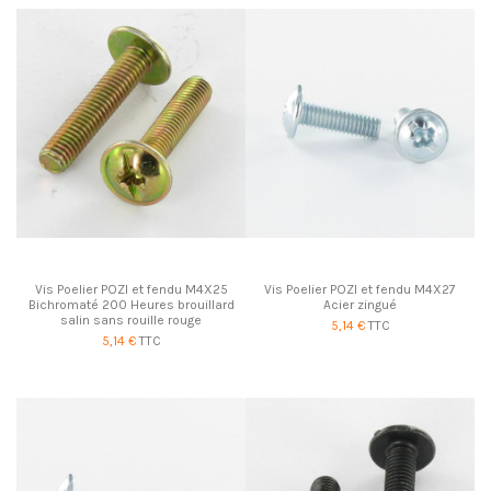
Vis Poelier POZI et fendu M4X25
Vis Poelier POZI et fendu M4X27
Bichromaté 200 Heures brouillard
Acier zingué
salin sans rouille rouge
5,14 €
TTC
5,14 €
TTC