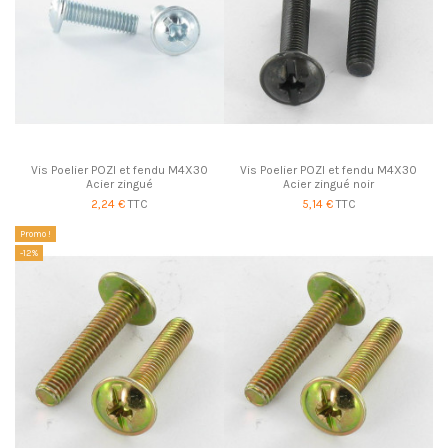
Vis Poelier POZI et fendu M4X30
Vis Poelier POZI et fendu M4X30
Acier zingué
Acier zingué noir
2,24 €
TTC
5,14 €
TTC
Promo !
-12%