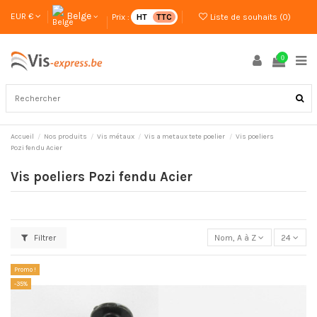
Belge
EUR €
Prix :
HT
TTC
Liste de souhaits (
0
)
0
Accueil
Nos produits
Vis métaux
Vis a metaux tete poelier
Vis poeliers
Pozi fendu Acier
Vis poeliers Pozi fendu Acier
Filtrer
Nom, A à Z
24
Promo !
-35%