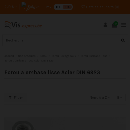
Belge
EUR €
Prix :
HT
TTC
Liste de souhaits (
0
)
0
Accueil
Nos produits
Ecrou
Ecrou Hexagonaux
Ecrou Embase lisse
Ecrou a embase lisse Acier DIN 6923
Ecrou a embase lisse Acier DIN 6923
Filtrer
Nom, A à Z
8