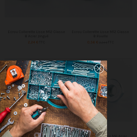
Ecrou Collerette Lisse M12 Classe
Ecrou Collerette Lisse M12 Classe
8 Acier zingué
8 Rouille
2,24 €
TTC
0,56 €
TTC
2,24 €
Ecrou Collerette Lisse M5 Acier
Ecrou Collerette Lisse M6 Acier