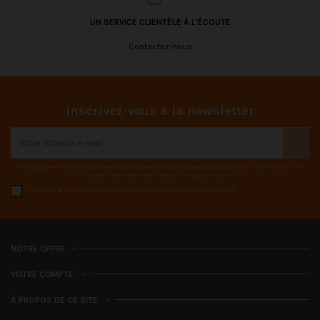
UN SERVICE CLIENTÈLE À L'ÉCOUTE
Contactez-nous
Inscrivez-vous à la newsletter
Vous pouvez vous désinscrire à tout moment. Vous trouverez pour cela nos informations de
contact dans les conditions d'utilisation du site.
J'accepte les conditions générales et la politique de confidentialité
NOTRE OFFRE
VOTRE COMPTE
À PROPOS DE CE SITE