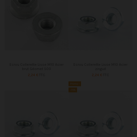
Ecrou Collerette Lisse M10 Acier
Ecrou Collerette Lisse M10 Acier
brut Géomet 500
zingué
2,24 €
TTC
2,24 €
TTC
Promo !
-75%