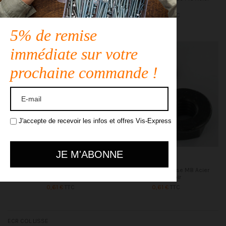
zingué
zingué
0,61 €
TTC
0,61 €
TTC
5% de remise
immédiate sur votre
prochaine commande !
J'accepte de recevoir les infos et offres Vis-Express
Ecrou Collerette Lisse M8 Acier
Ecrou Collerette Lisse M8 Acier
zingué
zingué noir
0,61 €
TTC
0,61 €
TTC
ECR COL LISSE