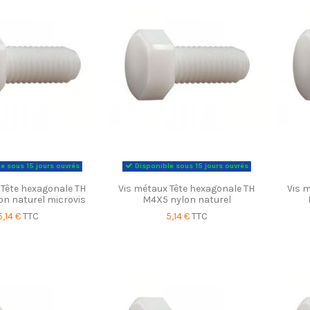
e sous 15 jours ouvrés
Disponible sous 15 jours ouvrés
 Tête hexagonale TH
Vis métaux Tête hexagonale TH
Vis 
n naturel microvis
M4X5 nylon naturel
5,14 €
TTC
5,14 €
TTC