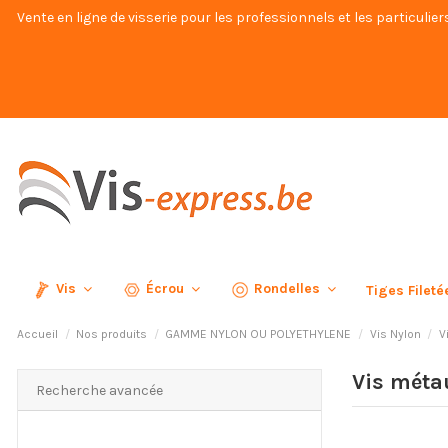
Vente en ligne de visserie pour les professionnels et les particulier
Vis
Écrou
Rondelles
Tiges Filet
Accueil
Nos produits
GAMME NYLON OU POLYETHYLENE
Vis Nylon
V
Vis méta
Recherche avancée