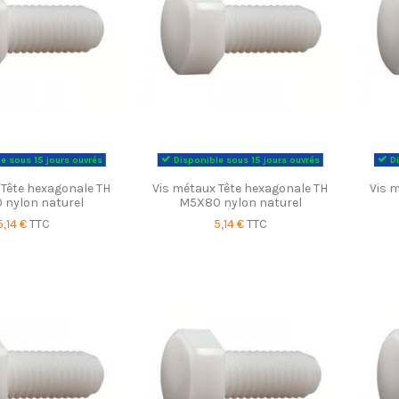
e sous 15 jours ouvrés
Disponible sous 15 jours ouvrés
Di
 Tête hexagonale TH
Vis métaux Tête hexagonale TH
Vis 
 nylon naturel
M5X80 nylon naturel
5,14 €
TTC
5,14 €
TTC