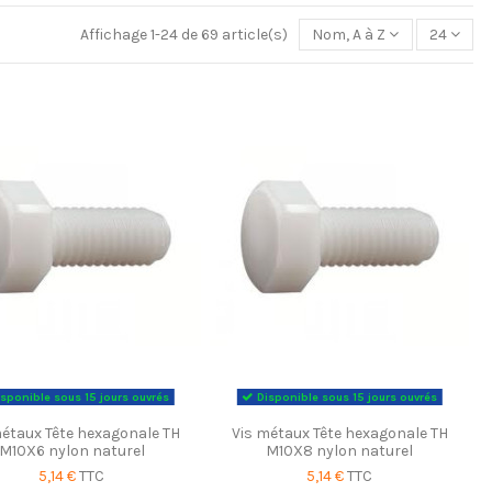
Affichage 1-24 de 69 article(s)
Nom, A à Z
24
sponible sous 15 jours ouvrés
Disponible sous 15 jours ouvrés
métaux Tête hexagonale TH
Vis métaux Tête hexagonale TH
M10X6 nylon naturel
M10X8 nylon naturel
5,14 €
TTC
5,14 €
TTC