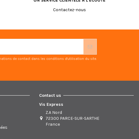
UN SERVICE CLIENTÈLE À L'ÉCOUTE
Contactez-nous
ions de contact dans les conditions d'utilisation du site.
Contact us
Vis Express
Z.A Nord
72300 PARCE-SUR-SARTHE
France
nées