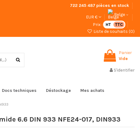
722 245 487
pièces en stock
Belge
EUR €
Prix :
HT
TTC
Liste de souhaits (
0
)
Panier
Vide
S'identifier
Docs techniques
Déstockage
Mes achats
IN933
amide 6.6 DIN 933 NFE24-017, DIN933