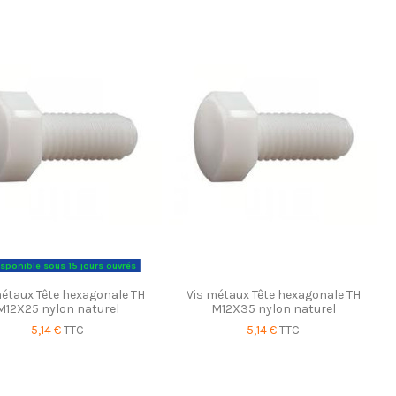
sponible sous 15 jours ouvrés
métaux Tête hexagonale TH
Vis métaux Tête hexagonale TH
M12X25 nylon naturel
M12X35 nylon naturel
5,14 €
TTC
5,14 €
TTC