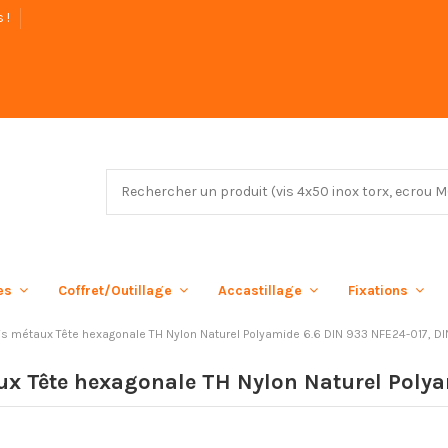
s !
ées
Coffret/Outillage
Accastillage
Fixations
is métaux Tête hexagonale TH Nylon Naturel Polyamide 6.6 DIN 933 NFE24-017, D
ux Tête hexagonale TH Nylon Naturel Poly