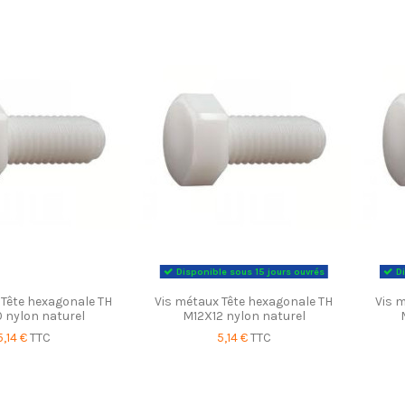
Disponible sous 15 jours ouvrés
Di
 Tête hexagonale TH
Vis métaux Tête hexagonale TH
Vis 
 nylon naturel
M12X12 nylon naturel
5,14 €
TTC
5,14 €
TTC