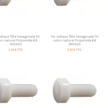
métaux Tête hexagonale TH
Vis métaux Tête hexagonale TH
on naturel Polyamide 6.6
nylon naturel Polyamide 6.6
M10X20
M10X25
5,14 €
TTC
5,14 €
TTC