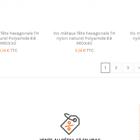
 Tête hexagonale TH
Vis métaux Tête hexagonale TH
Vis 
urel Polyamide 6.6
nylon naturel Polyamide 6.6
nyl
M10X30
M10X40
5,14 €
TTC
5,14 €
TTC
1
2
3