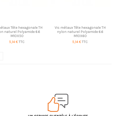
métaux Tête hexagonale TH
Vis métaux Tête hexagonale TH
on naturel Polyamide 6.6
nylon naturel Polyamide 6.6
M10X50
M10X60
5,14 €
TTC
5,14 €
TTC