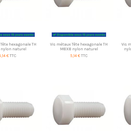
e sous 15 jours ouvrés
Disponible sous 15 jours ouvrés
 Tête hexagonale TH
Vis métaux Tête hexagonale TH
Vis 
nylon naturel
M8X8 nylon naturel
nyl
5,14 €
TTC
5,14 €
TTC