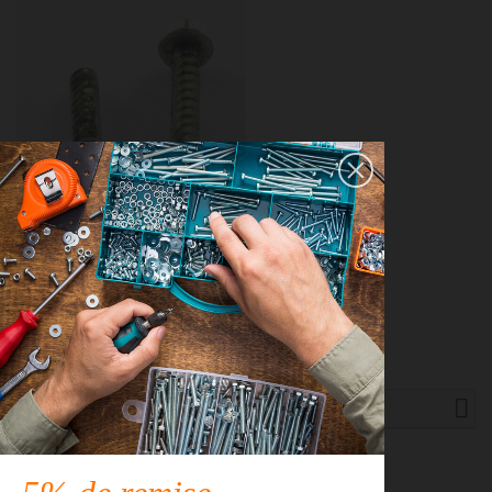
VBA Vis bois agglo Tête
hexagonale TH Embase collerette
3.5X20 Sans pointe Clé 5.5...
5,14 €
TTC
Recherche avancée