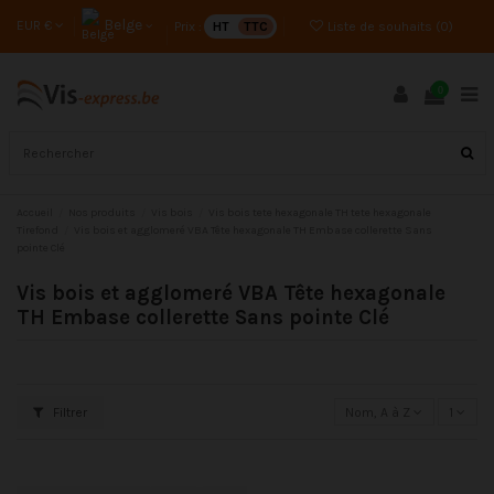
Belge
EUR €
Prix :
HT
TTC
Liste de souhaits (
0
)
0
Accueil
Nos produits
Vis bois
Vis bois tete hexagonale TH tete hexagonale
Tirefond
Vis bois et agglomeré VBA Tête hexagonale TH Embase collerette Sans
pointe Clé
Vis bois et agglomeré VBA Tête hexagonale
TH Embase collerette Sans pointe Clé
Filtrer
Nom, A à Z
1