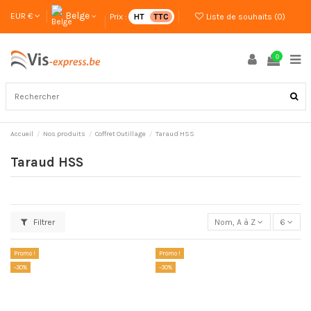
Belge
EUR €
Prix :
HT
TTC
Liste de souhaits (
0
)
0
Accueil
Nos produits
Coffret Outillage
Taraud HSS
Taraud HSS
Filtrer
Nom, A à Z
6
Promo !
Promo !
-30%
-30%