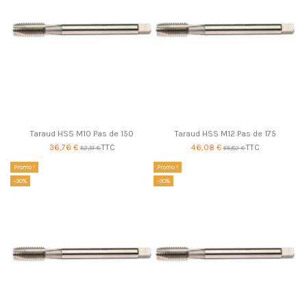
Taraud HSS M10 Pas de 150
Taraud HSS M12 Pas de 175
36,76 €
TTC
46,08 €
TTC
52,51 €
65,82 €
Promo !
Promo !
-30%
-30%