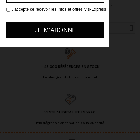
169,58 €
TTC
218,71 €
TTC
J'accepte de recevoir les infos et offres Vis-Express
Recherche avancée
+ 45 000 RÉFÉRENCES EN STOCK
Le plus grand choix sur internet
VENTE AU DÉTAIL ET EN VRAC
Prix dégressif en fonction de la quantité