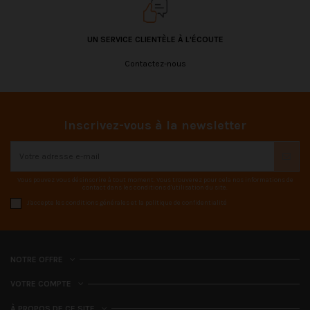
UN SERVICE CLIENTÈLE À L'ÉCOUTE
Contactez-nous
Inscrivez-vous à la newsletter
Vous pouvez vous désinscrire à tout moment. Vous trouverez pour cela nos informations de
contact dans les conditions d'utilisation du site.
J'accepte les conditions générales et la politique de confidentialité
NOTRE OFFRE
VOTRE COMPTE
À PROPOS DE CE SITE