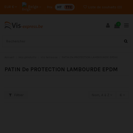
Belge
EUR €
Prix :
HT
TTC
Liste de souhaits (
0
)
0
Accueil
Nos produits
Vis terrasse
PATIN De PROTECTION LAMBOURDE EPDM
PATIN De PROTECTION LAMBOURDE EPDM
Filtrer
Nom, A à Z
6