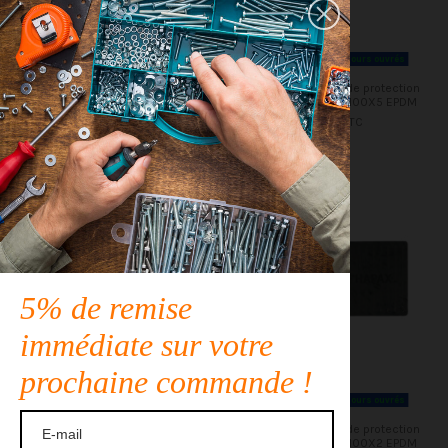
Disponible sous 15 jours ouvrés
Disponible sous 15 jours ouvrés
Lot de 24 Tampons de protection
Lot de 36 Tampons de protection
de lambourde 100X100X8 EPDM
de lambourde 100X100X5 EPDM
116,71 €
TTC
157,48 €
TTC
5% de remise
immédiate sur votre
prochaine commande !
Disponible sous 15 jours ouvrés
Disponible sous 15 jours ouvrés
Lot de 60 Tampons de protection
Lot de 90 Tampons de protection
de lambourde 100X100X3 EPDM
de lambourde 100X100X2 EPDM