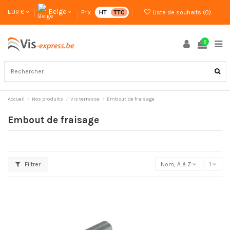
Belge
EUR €
Prix :
HT
TTC
Liste de souhaits (
0
)
0
Accueil
Nos produits
Vis terrasse
Embout de fraisage
Embout de fraisage
Filtrer
Nom, A à Z
1