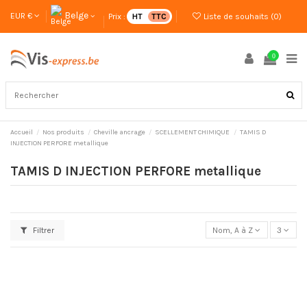
Belge
EUR €
Prix :
HT
TTC
Liste de souhaits (
0
)
0
Accueil
Nos produits
Cheville ancrage
SCELLEMENT CHIMIQUE
TAMIS D
INJECTION PERFORE metallique
TAMIS D INJECTION PERFORE metallique
Filtrer
Nom, A à Z
3