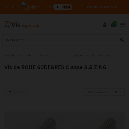
Belge
EUR €
Prix :
HT
TTC
Liste de souhaits (
0
)
0
Accueil
Nos produits
Vis métaux
Vis de ROUE 60DEGRES Classe 8.8 ZING
Vis de ROUE 60DEGRES Classe 8.8 ZING
Filtrer
Nom, A à Z
19