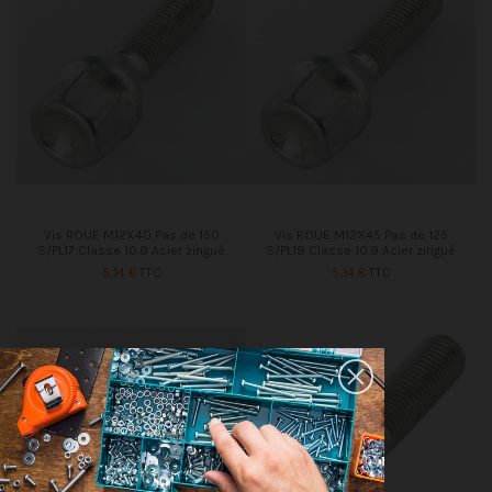
Vis ROUE M12X40 Pas de 150
Vis ROUE M12X45 Pas de 125
S/PL17 Classe 10.9 Acier zingué
S/PL19 Classe 10.9 Acier zingué
5,14 €
TTC
5,14 €
TTC