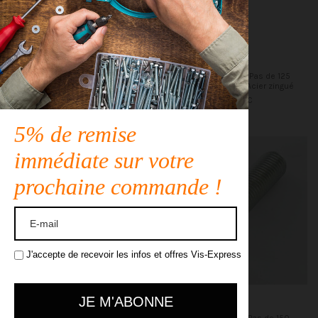
Vis ROUE M12X50 Pas de 125
Vis ROUE M12X60 Pas de 125
S/PL19 Classe 10.9 Acier zingué
S/PL17 Classe 10.9 Acier zingué
5,14 €
TTC
5,14 €
TTC
5% de remise
immédiate sur votre
prochaine commande !
J'accepte de recevoir les infos et offres Vis-Express
Vis ROUE M12X60 Pas de 150
Vis ROUE M14X27 Pas de 150