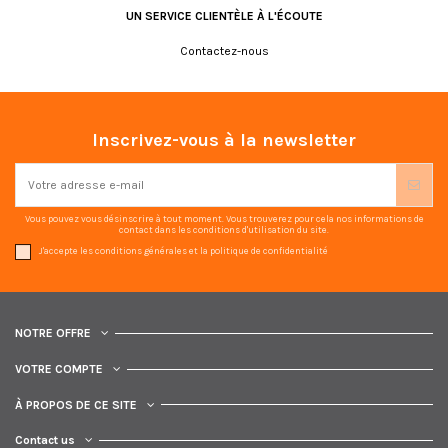
UN SERVICE CLIENTÈLE À L'ÉCOUTE
Contactez-nous
Inscrivez-vous à la newsletter
Vous pouvez vous désinscrire à tout moment. Vous trouverez pour cela nos informations de
contact dans les conditions d'utilisation du site.
J'accepte les conditions générales et la politique de confidentialité
NOTRE OFFRE
VOTRE COMPTE
À PROPOS DE CE SITE
Contact us