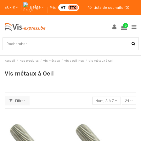
Belge
EUR €
Prix :
HT
TTC
Liste de souhaits (
0
)
0
Accueil
Nos produits
Vis métaux
Vis a oeil Inox
Vis métaux à Oeil
Vis métaux à Oeil
Filtrer
Nom, A à Z
24