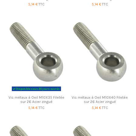
5,14 €
TTC
5,14 €
TTC
Disponible sous 20 jours ouvrés
Vis métaux à Oeil M10X35 Filetée
Vis métaux à Oeil M10X40 Filetée
sur 26 Acier zingué
sur 26 Acier zingué
5,14 €
TTC
5,14 €
TTC