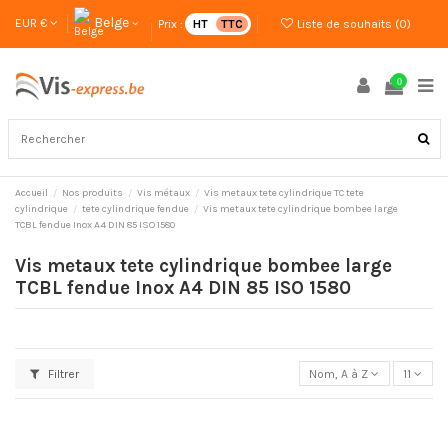
Belge
EUR €
Prix :
HT
TTC
Liste de souhaits (
0
)
0
Accueil
Nos produits
Vis métaux
Vis metaux tete cylindrique TC tete
cylindrique
tete cylindrique fendue
Vis metaux tete cylindrique bombee large
TCBL fendue Inox A4 DIN 85 ISO 1580
Vis metaux tete cylindrique bombee large
TCBL fendue Inox A4 DIN 85 ISO 1580
Filtrer
Nom, A à Z
11