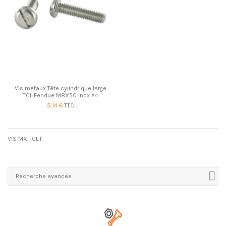
Vis métaux Tête cylindrique large
TCL Fendue M8X50 Inox A4
5,14 €
TTC
VIS MX TCL F
Recherche avancée