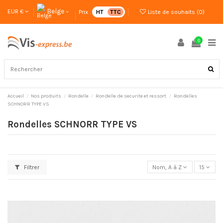
Belge
EUR €
Prix :
HT
TTC
Liste de souhaits (
0
)
0
Accueil
Nos produits
Rondelle
Rondelle de securite et ressort
Rondelles
SCHNORR TYPE VS
Rondelles SCHNORR TYPE VS
Filtrer
Nom, A à Z
15