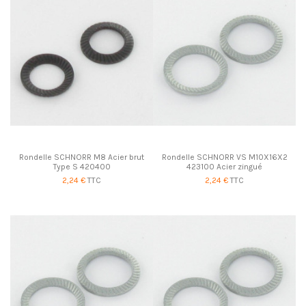
Rondelle SCHNORR M8 Acier brut
Rondelle SCHNORR VS M10X16X2
Type S 420400
423100 Acier zingué
2,24 €
TTC
2,24 €
TTC