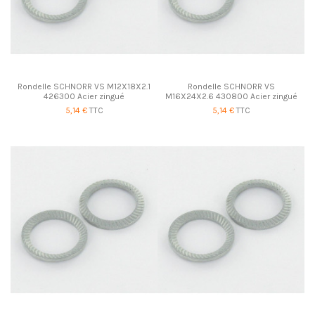
Rondelle SCHNORR VS M12X18X2.1
Rondelle SCHNORR VS
426300 Acier zingué
M16X24X2.6 430800 Acier zingué
5,14 €
TTC
5,14 €
TTC