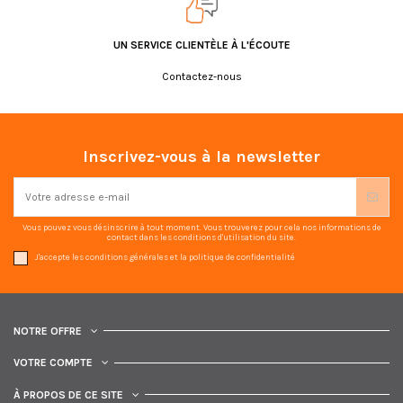
UN SERVICE CLIENTÈLE À L'ÉCOUTE
Contactez-nous
Inscrivez-vous à la newsletter
Vous pouvez vous désinscrire à tout moment. Vous trouverez pour cela nos informations de
contact dans les conditions d'utilisation du site.
J'accepte les conditions générales et la politique de confidentialité
NOTRE OFFRE
VOTRE COMPTE
À PROPOS DE CE SITE