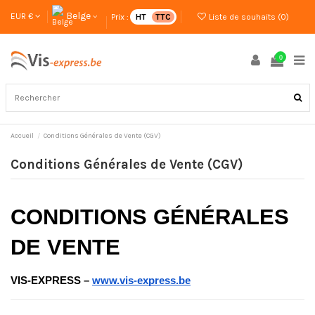
Belge
EUR €
Prix :
HT
TTC
Liste de souhaits (
0
)
0
Accueil
Conditions Générales de Vente (CGV)
Conditions Générales de Vente (CGV)
CONDITIONS GÉNÉRALES 
DE VENTE
VIS-EXPRESS –
www.vis-express.be