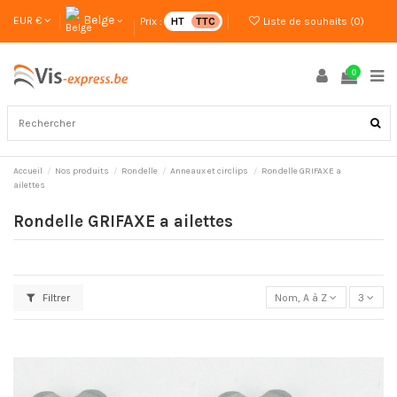
Belge
EUR €
Prix :
HT
TTC
Liste de souhaits (
0
)
0
Accueil
Nos produits
Rondelle
Anneaux et circlips
Rondelle GRIFAXE a
ailettes
Rondelle GRIFAXE a ailettes
Filtrer
Nom, A à Z
3