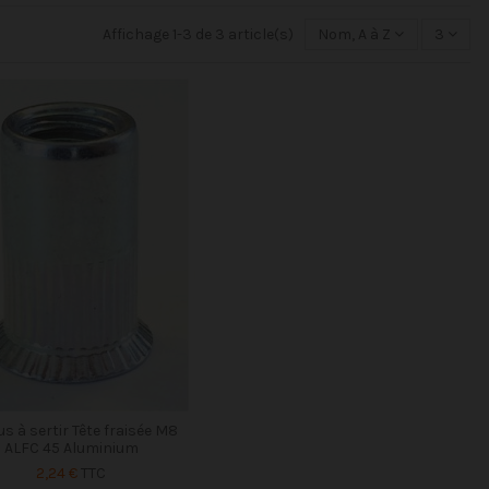
Affichage 1-3 de 3 article(s)
Nom, A à Z
3
s à sertir Tête fraisée M8
ALFC 45 Aluminium
2,24 €
TTC