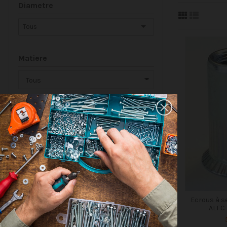
Diametre
Matiere
Pas
Famille de produits
Ecrous à se
ALFC
Catégories de niveau 1