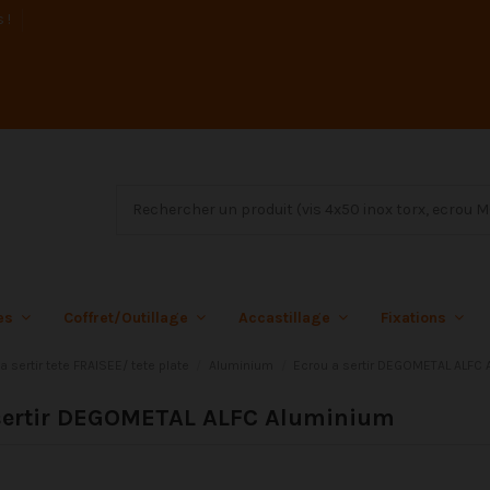
s !
ées
Coffret/Outillage
Accastillage
Fixations
a sertir tete FRAISEE/ tete plate
Aluminium
Ecrou a sertir DEGOMETAL ALFC
sertir DEGOMETAL ALFC Aluminium