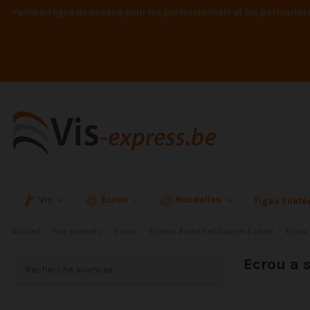
Vente en ligne de visserie pour les professionnels et les particulier
Vis
Écrou
Rondelles
Tiges Filet
Accueil
Nos produits
Ecrou
Ecrous à sertir et Goujon à sertir
Ecrou 
Ecrou a 
Recherche avancée