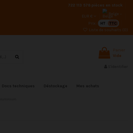
722 113 578
pièces en stock
Belge
EUR €
Prix :
HT
TTC
Liste de souhaits (
0
)
Panier
Vide
S'identifier
Docs techniques
Déstockage
Mes achats
 Aluminium