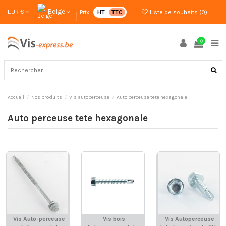
Belge
EUR €
Prix :
HT
TTC
Liste de souhaits (
0
)
0
Accueil
Nos produits
Vis autoperceuse
Auto perceuse tete hexagonale
Auto perceuse tete hexagonale
Vis Auto-perceuse
Vis bois
Vis Autoperceuse