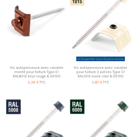
Disponible sous 15 jours ouvrés
Vis autoperceuse avec cavalier
Vis autoperceuse avec cavalier
monté pour toiture Type E1
pour toiture 2 pièces Type C1
RAL8012 brun rouge 6.3X100
RAL1015 ivoire clair 6.3X100
2,36 €
TTC
3,87 €
TTC