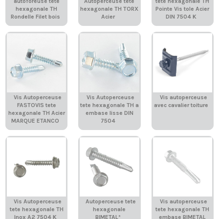
autoforeuse tete
Autoperceuse tete
tete hexagonale TH
hexagonale TH
hexagonale TH TORX
Pointe Vis tole Acier
Rondelle Filet bois
Acier
DIN 7504 K
Vis Autoperceuse
Vis Autoperceuse
Vis autoperceuse
FASTOVIS tete
tete hexagonale TH a
avec cavalier toiture
hexagonale TH Acier
embase lisse DIN
MARQUE ETANCO
7504
Vis Autoperceuse
Autoperceuse tete
Vis autoperceuse
tete hexagonale TH
hexagonale
tete hexagonale TH
Inox A2 7504 K
BIMETAL*
embase BIMETAL