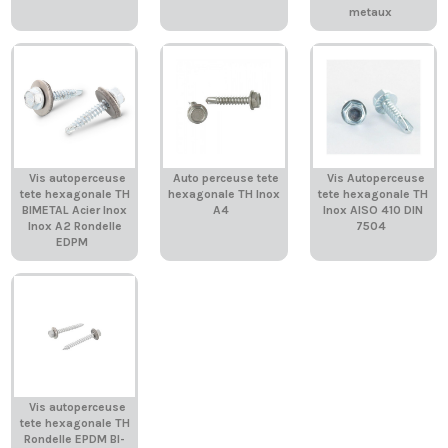
metaux
Vis autoperceuse
Auto perceuse tete
Vis Autoperceuse
tete hexagonale TH
hexagonale TH Inox
tete hexagonale TH
BIMETAL Acier Inox
A4
Inox AISO 410 DIN
Inox A2 Rondelle
7504
EDPM
Vis autoperceuse
tete hexagonale TH
Rondelle EPDM BI-