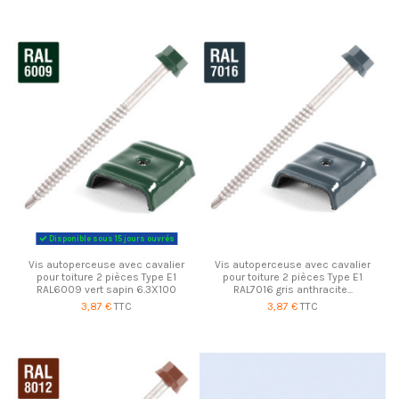
Disponible sous 15 jours ouvrés
Vis autoperceuse avec cavalier
Vis autoperceuse avec cavalier
pour toiture 2 pièces Type E1
pour toiture 2 pièces Type E1
RAL6009 vert sapin 6.3X100
RAL7016 gris anthracite...
3,87 €
TTC
3,87 €
TTC