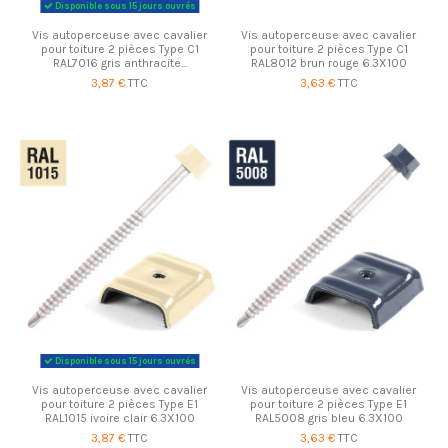
Disponible sous 15 jours ouvrés
Vis autoperceuse avec cavalier
Vis autoperceuse avec cavalier
pour toiture 2 pièces Type C1
pour toiture 2 pièces Type C1
RAL7016 gris anthracite...
RAL8012 brun rouge 6.3X100
3,87 €
TTC
3,63 €
TTC
Disponible sous 15 jours ouvrés
Vis autoperceuse avec cavalier
Vis autoperceuse avec cavalier
pour toiture 2 pièces Type E1
pour toiture 2 pièces Type E1
RAL1015 ivoire clair 6.3X100
RAL5008 gris bleu 6.3X100
3,87 €
TTC
3,63 €
TTC