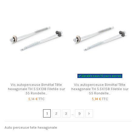
Livrable sous 10 jours ouvres
Vis autoperceuse Bimétal Tête
Vis autoperceuse Bimétal Tête
hexagonale TH 5.5X138 Filetée sur
hexagonale TH 5.5X158 Filetée sur
55 Rondelle...
55 Rondelle...
5,14 €
TTC
5,14 €
TTC
1
2
3
…
9
Auto perceuse tete hexagonale