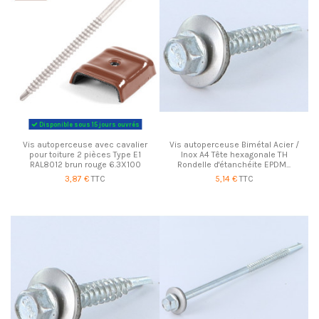
Disponible sous 15 jours ouvrés
Vis autoperceuse avec cavalier
Vis autoperceuse Bimétal Acier /
pour toiture 2 pièces Type E1
Inox A4 Tête hexagonale TH
RAL8012 brun rouge 6.3X100
Rondelle d'étanchéite EPDM...
3,87 €
TTC
5,14 €
TTC