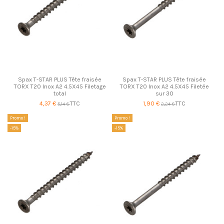
Spax T-STAR PLUS Tête fraisée
Spax T-STAR PLUS Tête fraisée
TORX T20 Inox A2 4.5X45 Filetage
TORX T20 Inox A2 4.5X45 Filetée
total
sur 30
4,37 €
TTC
1,90 €
TTC
5,14 €
2,24 €
Promo !
Promo !
-15%
-15%