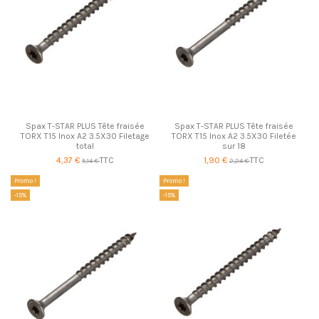
Spax T-STAR PLUS Tête fraisée
Spax T-STAR PLUS Tête fraisée
TORX T15 Inox A2 3.5X30 Filetage
TORX T15 Inox A2 3.5X30 Filetée
total
sur 18
4,37 €
TTC
1,90 €
TTC
5,14 €
2,24 €
Promo !
Promo !
-15%
-15%