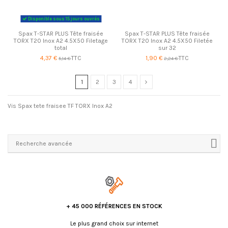
Disponible sous 15 jours ouvrés
Spax T-STAR PLUS Tête fraisée
Spax T-STAR PLUS Tête fraisée
TORX T20 Inox A2 4.5X50 Filetage
TORX T20 Inox A2 4.5X50 Filetée
total
sur 32
4,37 €
TTC
1,90 €
TTC
5,14 €
2,24 €
1
2
3
4
Vis Spax tete fraisee TF TORX Inox A2
Recherche avancée
+ 45 000 RÉFÉRENCES EN STOCK
Le plus grand choix sur internet