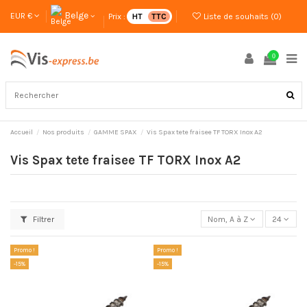
Belge
EUR €
Prix :
HT
TTC
Liste de souhaits (
0
)
0
Accueil
Nos produits
GAMME SPAX
Vis Spax tete fraisee TF TORX Inox A2
Vis Spax tete fraisee TF TORX Inox A2
Filtrer
Nom, A à Z
24
Promo !
Promo !
-15%
-15%