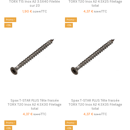
TORX T15 Inox A2 3.5X40 Filetée
TORX T20 Inox A2 4.5X25 Filetage
sur 23
total
1,90 €
TTC
4,37 €
TTC
2,24 €
5,14 €
Promo !
Promo !
-15%
-15%
Spax T-STAR PLUS Tête fraisée
Spax T-STAR PLUS Tête fraisée
TORX T20 Inox A2 4.5X30 Filetage
TORX T20 Inox A2 4.5X35 Filetage
total
total
4,37 €
TTC
4,37 €
TTC
5,14 €
5,14 €
Promo !
Promo !
-15%
-15%