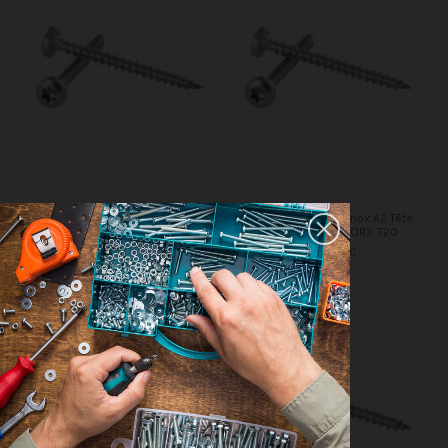
VBA Vis bois agglo Inox A2 Tête
VBA Vis bois agglo Inox A2 Tête
ronde TR 4.5X35 TORX T20
ronde TR 4X20 TORX T20
2,24 €
TTC
0,61 €
TTC