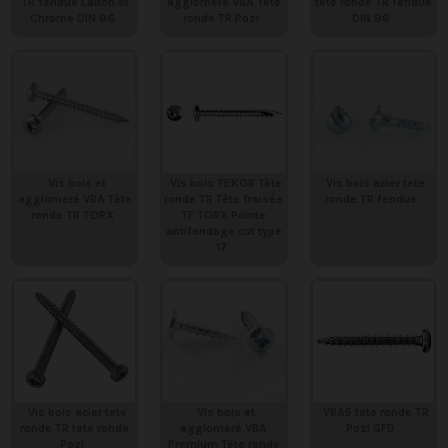
TR fendue Laiton et
agglomeré VBA Tête
tete ronde TR fendue
Chrome DIN 96
ronde TR Pozi
DIN 96
Vis bois et
Vis bois TEKOR Tête
Vis bois acier tete
agglomeré VBA Tête
ronde TR Tête fraisée
ronde TR fendue
ronde TR TORX
TF TORX Pointe
antifendage cut type
17
Vis bois acier tete
Vis bois et
VBA5 tete ronde TR
ronde TR tete ronde
agglomeré VBA
Pozi GFD
Pozi
Premium Tête ronde