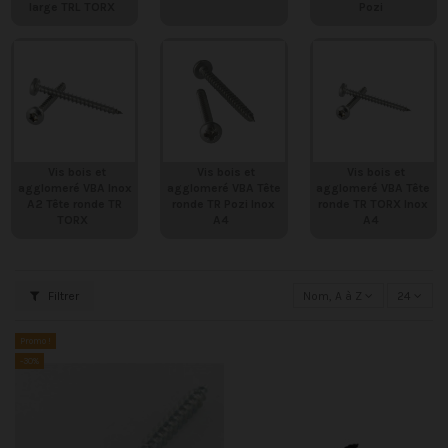
large TRL TORX
Pozi
Vis bois et
Vis bois et
Vis bois et
agglomeré VBA Inox
agglomeré VBA Tête
agglomeré VBA Tête
A2 Tête ronde TR
ronde TR Pozi Inox
ronde TR TORX Inox
TORX
A4
A4
Filtrer
Nom, A à Z
24
Promo !
-30%