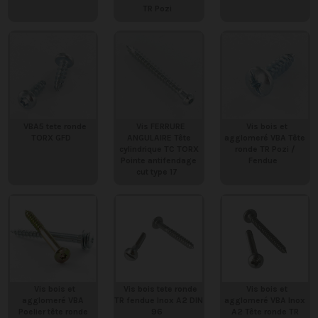
TR Pozi
VBA5 tete ronde
Vis FERRURE
Vis bois et
TORX GFD
ANGULAIRE Tête
agglomeré VBA Tête
cylindrique TC TORX
ronde TR Pozi /
Pointe antifendage
Fendue
cut type 17
Vis bois et
Vis bois tete ronde
Vis bois et
agglomeré VBA
TR fendue Inox A2 DIN
agglomeré VBA Inox
Poelier tête ronde
96
A2 Tête ronde TR