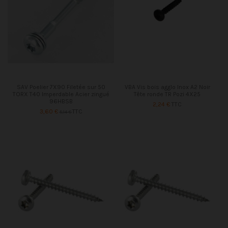
SAV Poelier 7X90 Filetée sur 50
VBA Vis bois agglo Inox A2 Noir
TORX T40 Imperdable Acier zingué
Tête ronde TR Pozi 4X25
96HBSB
2,24 €
TTC
3,60 €
TTC
5,14 €