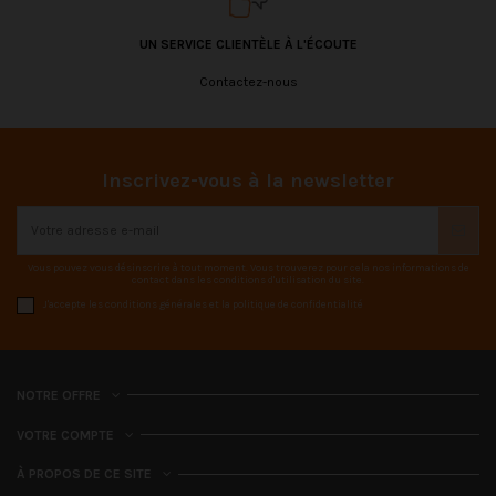
UN SERVICE CLIENTÈLE À L'ÉCOUTE
Contactez-nous
Inscrivez-vous à la newsletter
Vous pouvez vous désinscrire à tout moment. Vous trouverez pour cela nos informations de
contact dans les conditions d'utilisation du site.
J'accepte les conditions générales et la politique de confidentialité
NOTRE OFFRE
VOTRE COMPTE
À PROPOS DE CE SITE