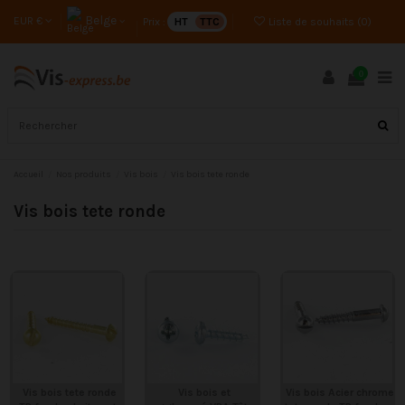
Belge
EUR €
Prix :
HT
TTC
Liste de souhaits (
0
)
0
Accueil
Nos produits
Vis bois
Vis bois tete ronde
Vis bois tete ronde
Vis bois tete ronde
Vis bois et
Vis bois Acier chrome