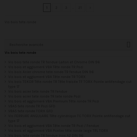
1
2
3
…
21
Vis bois tete ronde
Recherche avancée
Vis bois tete ronde
Vis bois tete ronde TR fendue Laiton et Chrome DIN 96
Vis bois et agglomeré VBA Tête ronde TR Pozi
Vis bois Acier chrome tete ronde TR fendue DIN 96
Vis bois et agglomeré VBA Tête ronde TR TORX
Vis bois TEKOR Tête ronde TR Tête fraisée TF TORX Pointe antifendage cut
type 17
Vis bois acier tete ronde TR fendue
Vis bois acier tete ronde TR tete ronde Pozi
Vis bois et agglomeré VBA Premium Tête ronde TR Pozi
VBA5 tete ronde TR Pozi GFD
VBA5 tete ronde TORX GFD
Vis FERRURE ANGULAIRE Tête cylindrique TC TORX Pointe antifendage cut
type 17
Vis bois et agglomeré VBA Tête ronde TR Pozi / Fendue
Vis bois et agglomeré VBA Poelier tête ronde large TRL TORX
Vis bois tete ronde TR fendue Inox A2 DIN 96