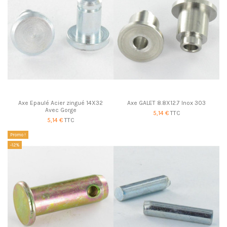
Axe Epaulé Acier zingué 14X32
Axe GALET 8.8X12.7 Inox 303
Avec Gorge
5,14 €
TTC
5,14 €
TTC
Promo !
-12%