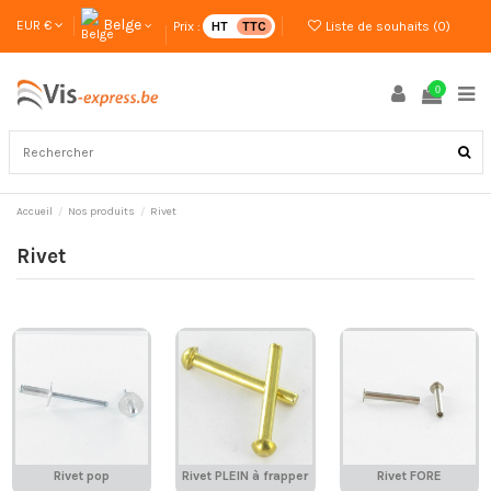
Belge
EUR €
Prix :
HT
TTC
Liste de souhaits (
0
)
0
Accueil
Nos produits
Rivet
Rivet
Rivet pop
Rivet PLEIN à frapper
Rivet FORE