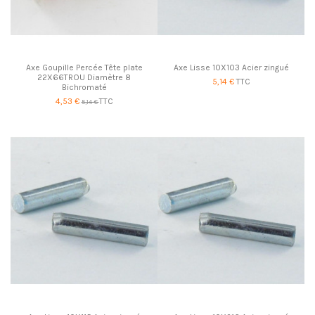
Axe Goupille Percée Tête plate
Axe Lisse 10X103 Acier zingué
22X66TROU Diamètre 8
5,14 €
TTC
Bichromaté
4,53 €
TTC
5,14 €