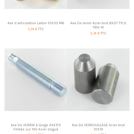
Axe d articulation Laiton 10X35 M6
Axe De levier Acier brut 8X27 79 D
Tête 14
5,14 €
TTC
5,14 €
TTC
Axe De VERRIN à Gorge 24X170
Axe De VERROUILLAGE Acier brut
Filetée sur 140 Acier zingué
10X19