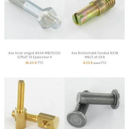
Axe Acier zingué 8X54 M8/10/20
Axe Bichromaté Fendue 6X18
S/PLAT 13 Epaisseur 4
M6/5 et 5X9
16,40 €
TTC
4,53 €
TTC
5,14 €