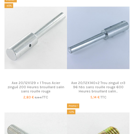
-45%
Axe 20/12X129 + 1 Trous Acier
Axe 20/12X140+2 Trou zingué cr3
zingué 200 Heures brouillard salin
96 hbs sans rouille rouge 600
sans rouille rouge
Heures brouillard salin...
2,83 €
TTC
5,14 €
TTC
5,14 €
Promo !
-12%