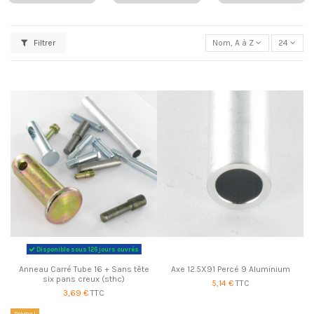
Filtrer
Nom, A à Z
24
Disponible sous 126 jours ouvrés
Anneau Carré Tube 16 + Sans tête
Axe 12.5X91 Percé 9 Aluminium
six pans creux (sthc)
5,14 €
TTC
3,69 €
TTC
Promo !