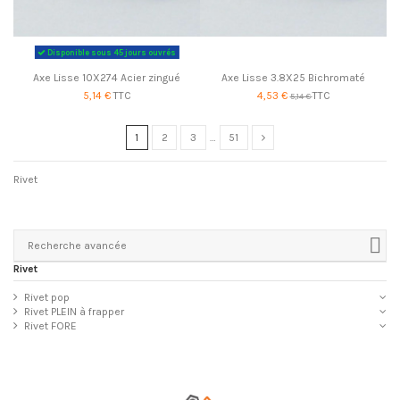
Disponible sous 45 jours ouvrés
Axe Lisse 10X274 Acier zingué
Axe Lisse 3.8X25 Bichromaté
5,14 €
TTC
4,53 €
TTC
5,14 €
1
2
3
…
51
Rivet
Recherche avancée
Rivet
Rivet pop
Rivet PLEIN à frapper
Rivet FORE