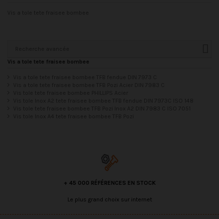
Vis a tole tete fraisee bombee
Recherche avancée
Vis a tole tete fraisee bombee
Vis a tole tete fraisee bombee TFB fendue DIN 7973 C
Vis a tole tete fraisee bombee TFB Pozi Acier DIN 7983 C
Vis tole tete fraisee bombee PHILLIPS Acier
Vis tole Inox A2 tete fraisee bombee TFB fendue DIN 7973C ISO 148
Vis tole tete fraisee bombee TFB Pozi Inox A2 DIN 7983 C ISO 7051
Vis tole Inox A4 tete fraisee bombee TFB Pozi
+ 45 000 RÉFÉRENCES EN STOCK
Le plus grand choix sur internet