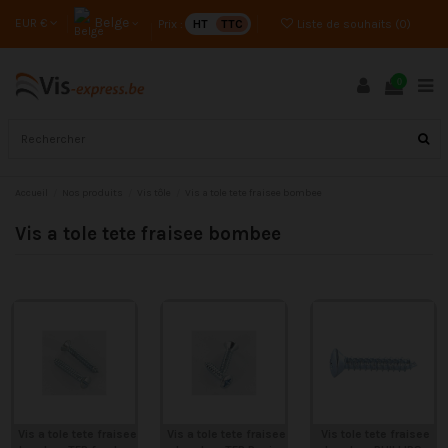
Belge
EUR €
Prix :
HT
TTC
Liste de souhaits (
0
)
0
Accueil
Nos produits
Vis tôle
Vis a tole tete fraisee bombee
Vis a tole tete fraisee bombee
Vis a tole tete fraisee
Vis a tole tete fraisee
Vis tole tete fraisee