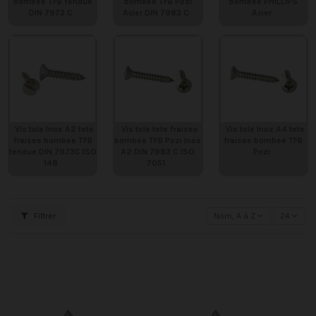
bombee TFB fendue
bombee TFB Pozi
bombee PHILLIPS
DIN 7973 C
Acier DIN 7983 C
Acier
Vis tole Inox A2 tete
Vis tole tete fraisee
Vis tole Inox A4 tete
fraisee bombee TFB
bombee TFB Pozi Inox
fraisee bombee TFB
fendue DIN 7973C ISO
A2 DIN 7983 C ISO
Pozi
148
7051
Filtrer
Nom, A à Z
24