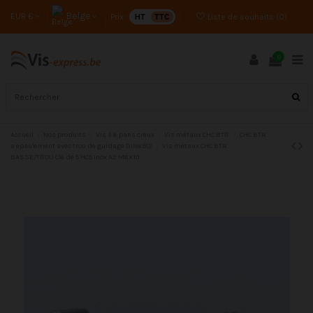
Belge
EUR €
Prix :
HT
TTC
Liste de souhaits (
0
)
0
Accueil
Nos produits
Vis à 6 pans creux
Vis métaux CHC BTR
CHC BTR
a epaulement avec trou de guidage DIN6912
Vis métaux CHC BTR
BASSE/TROU Clé de 5 HC5 Inox A2 M6X10