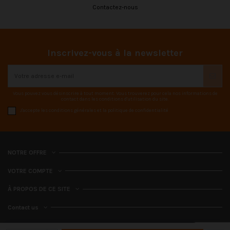
Contactez-nous
Inscrivez-vous à la newsletter
Vous pouvez vous désinscrire à tout moment. Vous trouverez pour cela nos informations de
contact dans les conditions d'utilisation du site.
J'accepte les conditions générales et la politique de confidentialité
NOTRE OFFRE
VOTRE COMPTE
À PROPOS DE CE SITE
Contact us