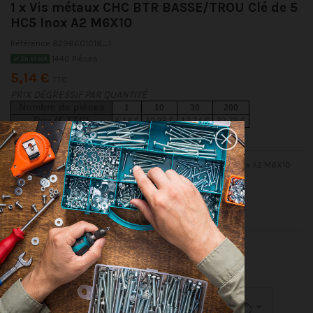
1 x Vis métaux CHC BTR BASSE/TROU Clé de 5
HC5 Inox A2 M6X10
Référence
8298601018_1
1440 Pièces
En stock
5,14 €
TTC
PRIX DÉGRESSIF PAR QUANTITÉ
Nombre de pièces
1
10
30
200
Prix (€ TTC)
5,14 €
10,23 €
12,34 €
32,79 €
DIN6912 - Vis métaux CHC BTR BASSE/TROU Clé de 5 HC5 Inox A2 M6X10
Conditionnement
1 pièce
10 pièces
30 pièces
200 pièces
Dimensions indiquées en millimètres (mm)
Détails du produit