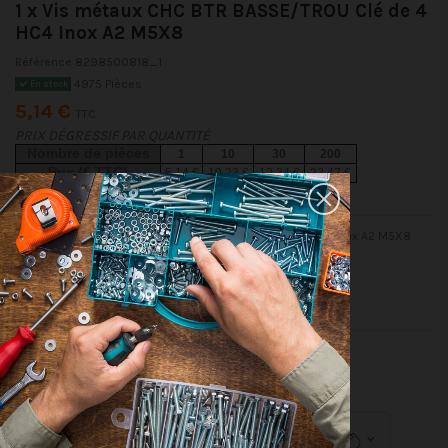
1 x Vis métaux CHC BTR BASSE/TROU Clé de 4
HC4 Inox A2 M5X8
Référence
8298500818_1
4975 Pièces
En stock
5,14 €
TTC
PRIX DÉGRESSIF PAR QUANTITÉ
Nombre de pièces
1
10
30
200
Prix (€ TTC)
5,14 €
10,23 €
12,34 €
23,47 €
DIN6912 - Vis métaux CHC BTR BASSE/TROU Clé de 4 HC4 Inox A2 M5X8
Conditionnement
1 pièce
10 pièces
30 pièces
200 pièces
Dimensions indiquées en millimètres (mm)
Détails du produit