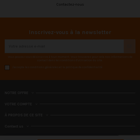
Contactez-nous
Inscrivez-vous à la newsletter
Vous pouvez vous désinscrire à tout moment. Vous trouverez pour cela nos informations de
contact dans les conditions d'utilisation du site.
J'accepte les conditions générales et la politique de confidentialité
NOTRE OFFRE
VOTRE COMPTE
À PROPOS DE CE SITE
Contact us