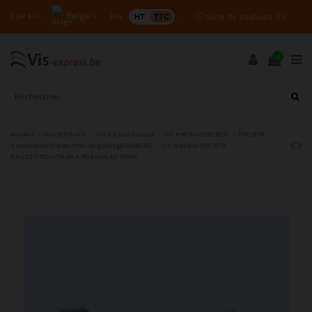
Belge
EUR €
Prix :
HT
TTC
Liste de souhaits (
0
)
0
Accueil
Nos produits
Vis à 6 pans creux
Vis métaux CHC BTR
CHC BTR
a epaulement avec trou de guidage DIN6912
Vis métaux CHC BTR
BASSE/TROU Clé de 4 HC4 Inox A2 M5X8