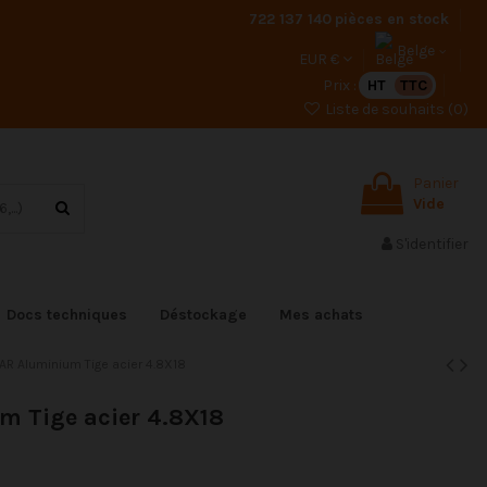
722 137 140
pièces en stock
Belge
EUR €
Prix :
HT
TTC
Liste de souhaits (
0
)
Panier
Vide
S'identifier
Docs techniques
Déstockage
Mes achats
AR Aluminium Tige acier 4.8X18
um Tige acier 4.8X18