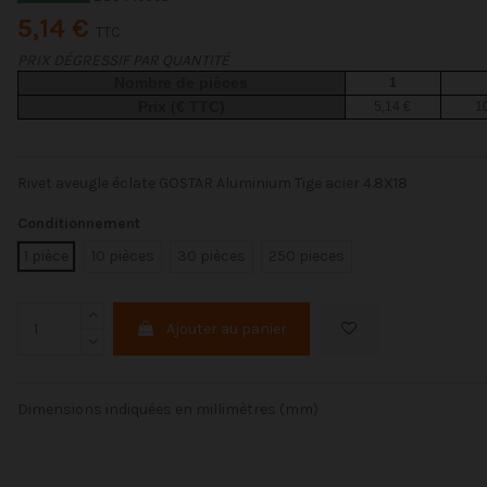
5,14 €
TTC
PRIX DÉGRESSIF PAR QUANTITÉ
Nombre de pièces
1
Prix (€ TTC)
5,14 €
1
Rivet aveugle éclate GOSTAR Aluminium Tige acier 4.8X18
Conditionnement
1 pièce
10 pièces
30 pièces
250 pieces
Ajouter au panier
Dimensions indiquées en millimètres (mm)