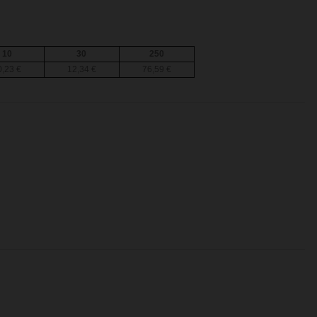
10
30
250
0,23 €
12,34 €
76,59 €