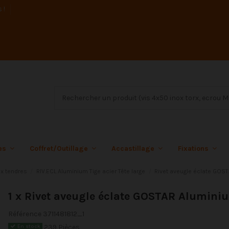
s !
ées
Coffret/Outillage
Accastillage
Fixations
ux tendres
RIV.ECL Aluminium Tige acier Tête large
Rivet aveugle éclate GOST
1 x Rivet aveugle éclate GOSTAR Alumini
Référence
3711481812_1
239 Pièces
En stock