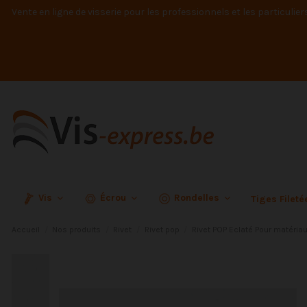
Vente en ligne de visserie pour les professionnels et les particulier
Vis
Écrou
Rondelles
Tiges Filet
Accueil
Nos produits
Rivet
Rivet pop
Rivet POP Eclaté Pour matéria