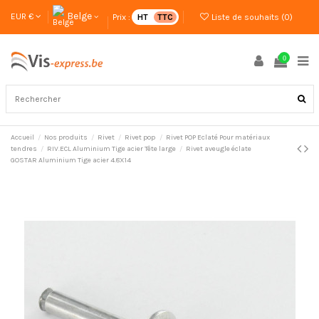
Belge
EUR €
Prix :
HT
TTC
Liste de souhaits (
0
)
0
Accueil
Nos produits
Rivet
Rivet pop
Rivet POP Eclaté Pour matériaux
tendres
RIV.ECL Aluminium Tige acier Tête large
Rivet aveugle éclate
GOSTAR Aluminium Tige acier 4.8X14