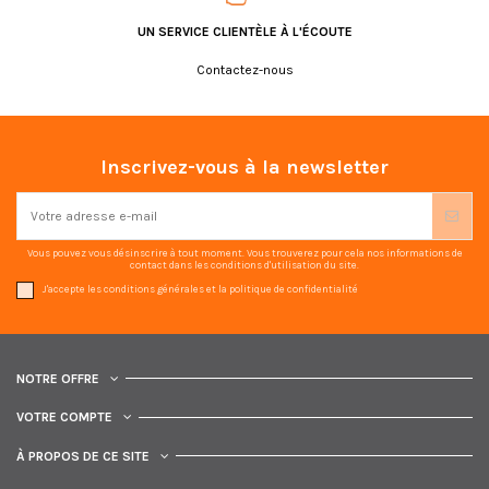
UN SERVICE CLIENTÈLE À L'ÉCOUTE
Contactez-nous
Inscrivez-vous à la newsletter
Vous pouvez vous désinscrire à tout moment. Vous trouverez pour cela nos informations de
contact dans les conditions d'utilisation du site.
J'accepte les conditions générales et la politique de confidentialité
NOTRE OFFRE
VOTRE COMPTE
À PROPOS DE CE SITE