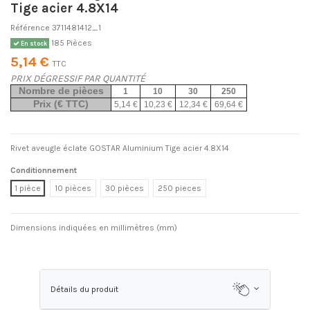
Tige acier 4.8X14
Référence
3711481412_1
185 Pièces
En stock
5,14 €
TTC
PRIX DÉGRESSIF PAR QUANTITÉ
Nombre de pièces
1
10
30
250
Prix (€ TTC)
5,14 €
10,23 €
12,34 €
69,64 €
Rivet aveugle éclate GOSTAR Aluminium Tige acier 4.8X14
Conditionnement
1 pièce
10 pièces
30 pièces
250 pieces
Dimensions indiquées en millimètres (mm)
Détails du produit