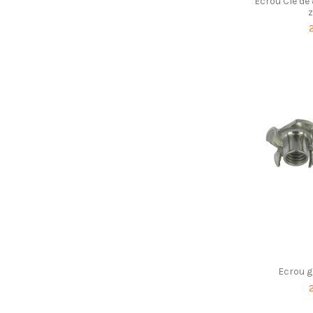
Ecrou Clé de
z
Ecrou g