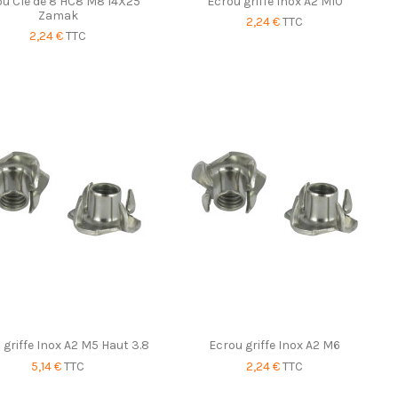
ou Clé de 8 HC8 M8 14X25
Ecrou griffe Inox A2 M10
Zamak
2,24 €
TTC
2,24 €
TTC
 griffe Inox A2 M5 Haut 3.8
Ecrou griffe Inox A2 M6
5,14 €
TTC
2,24 €
TTC