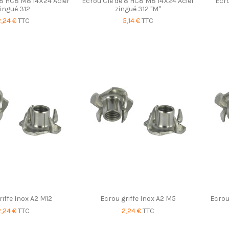
 8 HC8 M8 14X24 Acier
Ecrou Clé de 8 HC8 M8 14X24 Acier
Ecr
ingué 312
zingué 312 "M"
2,24 €
TTC
5,14 €
TTC
riffe Inox A2 M12
Ecrou griffe Inox A2 M5
Ecrou
2,24 €
TTC
2,24 €
TTC