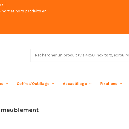
s !
 port et hors produits en
ées
Coffret/Outillage
Accastillage
Fixations
'ameublement