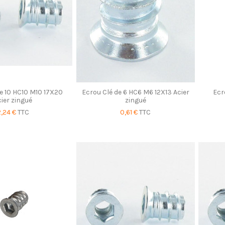
e 10 HC10 M10 17X20
Ecrou Clé de 6 HC6 M6 12X13 Acier
Ecr
cier zingué
zingué
2,24 €
TTC
0,61 €
TTC