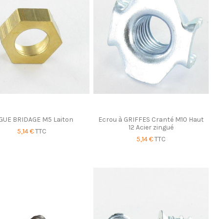
GUE BRIDAGE M5 Laiton
Ecrou à GRIFFES Cranté M10 Haut
12 Acier zingué
5,14 €
TTC
5,14 €
TTC