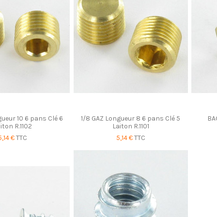
ueur 10 6 pans Clé 6
1/8 GAZ Longueur 8 6 pans Clé 5
BA
iton R.1102
Laiton R.1101
5,14 €
TTC
5,14 €
TTC