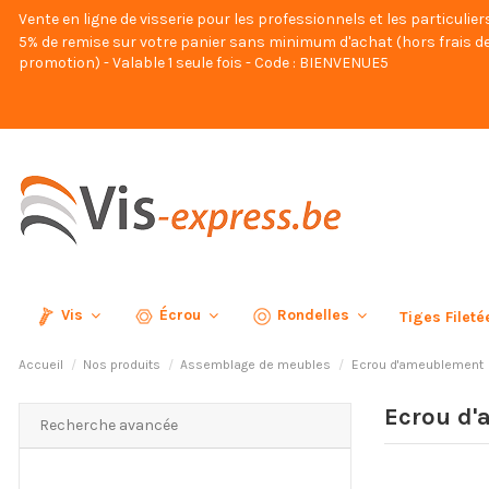
Vente en ligne de visserie pour les professionnels et les particulier
5% de remise sur votre panier sans minimum d'achat (hors frais de
promotion) - Valable 1 seule fois - Code : BIENVENUE5
Vis
Écrou
Rondelles
Tiges Filet
Accueil
Nos produits
Assemblage de meubles
Ecrou d'ameublement
Ecrou d
Recherche avancée