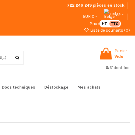
722 246 249
pièces en stock
Belge
EUR €
Prix :
HT
TTC
Liste de souhaits (
0
)
Panier
Vide
S'identifier
Docs techniques
Déstockage
Mes achats