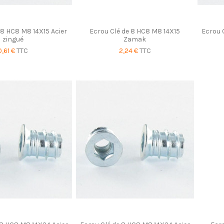
 8 HC8 M8 14X15 Acier
Ecrou Clé de 8 HC8 M8 14X15
Ecrou 
zingué
Zamak
0,61 €
TTC
2,24 €
TTC