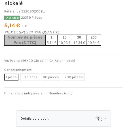
nickelé
Référence
3220602008_1
22379 Pièces
En stock
5,14 €
TTC
PRIX DÉGRESSIF PAR QUANTITÉ
Nombre de pièces
1
10
30
200
Prix (€ TTC)
5,14 €
10,23 €
12,34 €
19,84 €
Vis Poelier M6X20 Clé de 4 HC4 Acier nickelé
Conditionnement
1 pièce
10 pièces
30 pièces
200 pièces
Dimensions indiquées en millimètres (mm)
Détails du produit