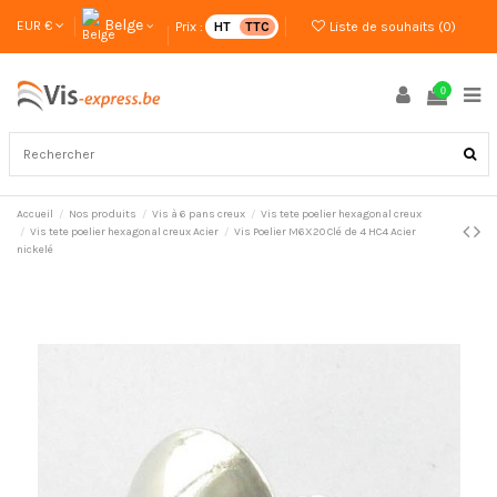
Belge
EUR €
Prix :
HT
TTC
Liste de souhaits (
0
)
0
Accueil
Nos produits
Vis à 6 pans creux
Vis tete poelier hexagonal creux
Vis tete poelier hexagonal creux Acier
Vis Poelier M6X20 Clé de 4 HC4 Acier
nickelé