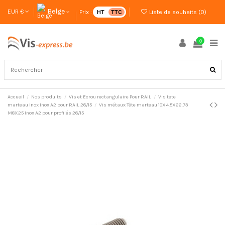
Belge
EUR €
Prix :
HT
TTC
Liste de souhaits (
0
)
0
Accueil
Nos produits
Vis et Ecrou rectangulaire Pour RAIL
Vis tete
marteau Inox Inox A2 pour RAIL 28/15
Vis métaux Tête marteau 10X4.5X22.73
M8X25 Inox A2 pour profilés 28/15