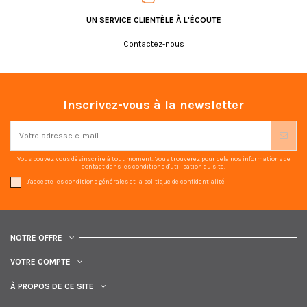
UN SERVICE CLIENTÈLE À L'ÉCOUTE
Contactez-nous
Inscrivez-vous à la newsletter
Vous pouvez vous désinscrire à tout moment. Vous trouverez pour cela nos informations de
contact dans les conditions d'utilisation du site.
J'accepte les conditions générales et la politique de confidentialité
NOTRE OFFRE
VOTRE COMPTE
À PROPOS DE CE SITE