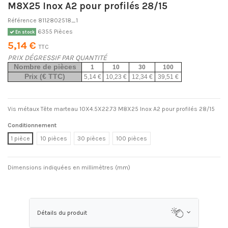
M8X25 Inox A2 pour profilés 28/15
Référence
8112802518_1
6355 Pièces
En stock
5,14 €
TTC
PRIX DÉGRESSIF PAR QUANTITÉ
Nombre de pièces
1
10
30
100
Prix (€ TTC)
5,14 €
10,23 €
12,34 €
39,51 €
Vis métaux Tête marteau 10X4.5X22.73 M8X25 Inox A2 pour profilés 28/15
Conditionnement
1 pièce
10 pièces
30 pièces
100 pièces
Dimensions indiquées en millimètres (mm)
Détails du produit