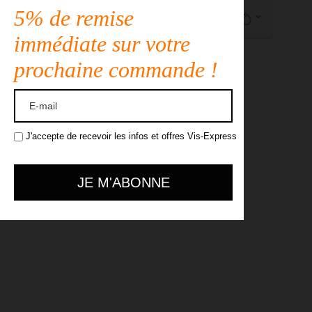
5% de remise
Description
immédiate sur votre
prochaine commande !
J'accepte de recevoir les infos et offres Vis-Express