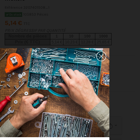
Référence
3207401508_1
105853 Pièces
En stock
5,14 €
TTC
PRIX DÉGRESSIF PAR QUANTITÉ
Nombre de pièces
1
10
100
1000
Prix (€ TTC)
5,14 €
10,23 €
12,28 €
25,65 €
Vis Poelier POZI et fendu M4X15 Acier nickelé
Conditionnement
1 pièce
10 pièces
100 pièces
1000 pieces
Dimensions indiquées en millimètres (mm)
Détails du produit