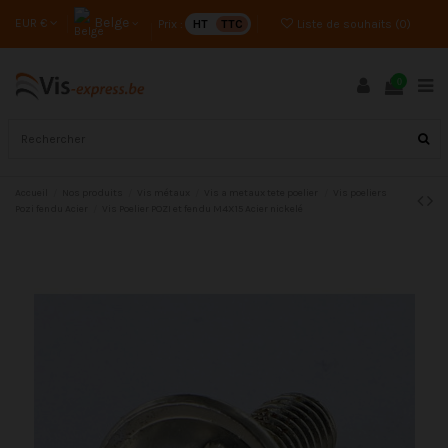
Belge
EUR €
Prix :
HT
TTC
Liste de souhaits (
0
)
0
Accueil
Nos produits
Vis métaux
Vis a metaux tete poelier
Vis poeliers
Pozi fendu Acier
Vis Poelier POZI et fendu M4X15 Acier nickelé