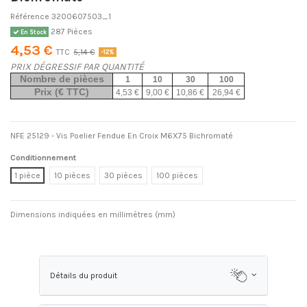
Référence
3200607503_1
287 Pièces
En Stock
4,53 €
TTC
5,14 €
-12%
PRIX DÉGRESSIF PAR QUANTITÉ
Nombre de pièces
1
10
30
100
Prix (€ TTC)
4,53 €
9,00 €
10,86 €
26,94 €
NFE 25129 - Vis Poelier Fendue En Croix M6X75 Bichromaté
Conditionnement
1 pièce
10 pièces
30 pièces
100 pièces
Dimensions indiquées en millimètres (mm)
Détails du produit