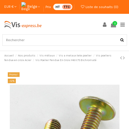
Belge
EUR €
Prix :
HT
TTC
Liste de souhaits (
0
)
0
Accueil
Nos produits
Vis métaux
Vis a metaux tete poelier
Vis poeliers
fendue en croix Acier
Vis Poelier Fendue En Croix M6X75 Bichromaté
Promo !
-12%