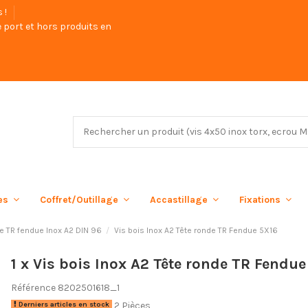
s !
 port et hors produits en
ées
Coffret/Outillage
Accastillage
Fixations
de TR fendue Inox A2 DIN 96
Vis bois Inox A2 Tête ronde TR Fendue 5X16
1 x Vis bois Inox A2 Tête ronde TR Fendue
Référence
8202501618_1
2 Pièces
Derniers articles en stock