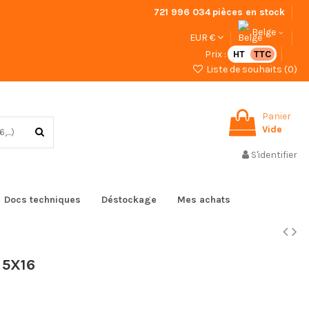
721 996 034
pièces en stock
Belge
EUR €
Prix :
HT
TTC
Liste de souhaits (
0
)
Panier
Vide
S'identifier
Docs techniques
Déstockage
Mes achats
 5X16