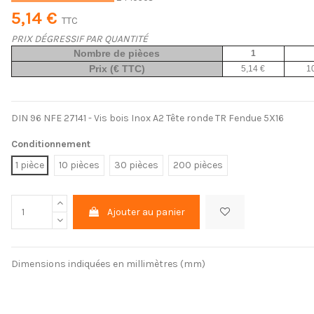
5,14 €
TTC
PRIX DÉGRESSIF PAR QUANTITÉ
Nombre de pièces
1
Prix (€ TTC)
5,14 €
1
DIN 96 NFE 27141 - Vis bois Inox A2 Tête ronde TR Fendue 5X16
Conditionnement
1 pièce
10 pièces
30 pièces
200 pièces
Ajouter au panier
Dimensions indiquées en millimètres (mm)