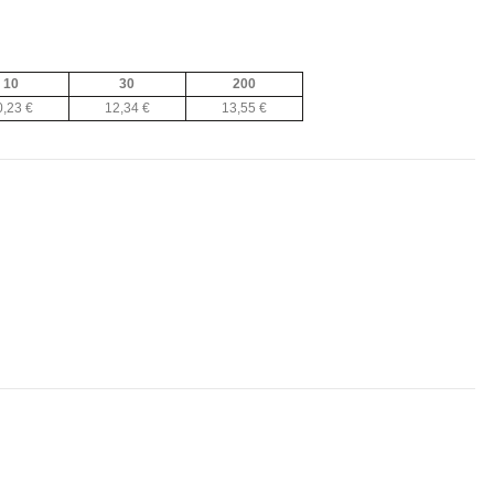
10
30
200
0,23 €
12,34 €
13,55 €