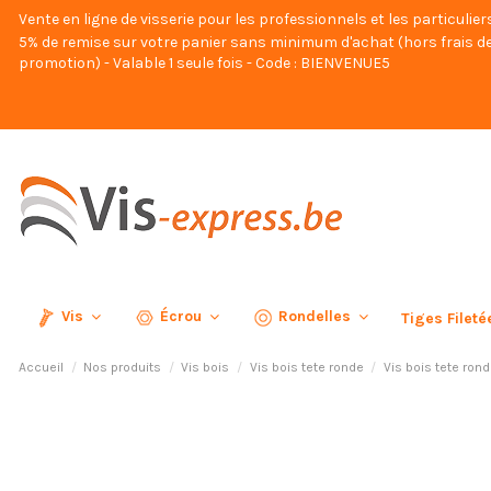
Vente en ligne de visserie pour les professionnels et les particulier
5% de remise sur votre panier sans minimum d'achat (hors frais de
promotion) - Valable 1 seule fois - Code : BIENVENUE5
Vis
Écrou
Rondelles
Tiges Filet
Accueil
Nos produits
Vis bois
Vis bois tete ronde
Vis bois tete ron