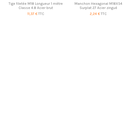
Tige filetée M18 Longueur 1 mètre
Manchon Hexagonal M18X54
Classe 4.8 Acier brut
Surplat 27 Acier zingué
11,37 €
TTC
2,24 €
TTC