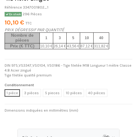
Référence
3347001802_1
296 Pièces
En stock
10,10 €
TTC
PRIX DÉGRESSIF PAR QUANTITÉ
Nombre de
1
3
5
10
40
pièces
Prix (€ TTC)
10,10 €
26,14 €
43,56 €
87,12 €
311,82 €
DIN 975,VS3347,VS0104, VS0186 - Tige filetée M18 Longueur 1 mètre Classe
4.8 Acier zingué
Tige filetée qualité premium
Conditionnement
1 pièce
3 pièces
5 pieces
10 pièces
40 pièces
Dimensions indiquées en millimètres (mm)