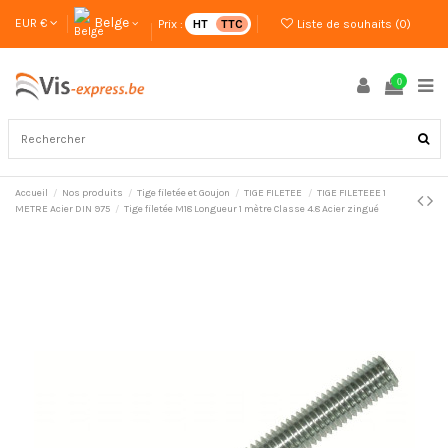
Belge
EUR €
Prix :
HT
TTC
Liste de souhaits (
0
)
0
Accueil
Nos produits
Tige filetée et Goujon
TIGE FILETEE
TIGE FILETEEE 1
METRE Acier DIN 975
Tige filetée M18 Longueur 1 mètre Classe 4.8 Acier zingué