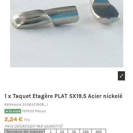
1 x Taquet Etagère PLAT 5X19.5 Acier nickelé
Référence
3206501908_1
197602 Pièces
En stock
2,24 €
TTC
PRIX DÉGRESSIF PAR QUANTITÉ
Nombre de pièces
1
10
30
100
400