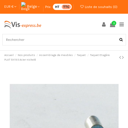
Belge
EUR €
Prix :
HT
TTC
Liste de souhaits (
0
)
0
Accueil
Nos produits
Assemblage de meubles
Taquet
Taquet Etagère
PLAT 5X19.5 Acier nickelé