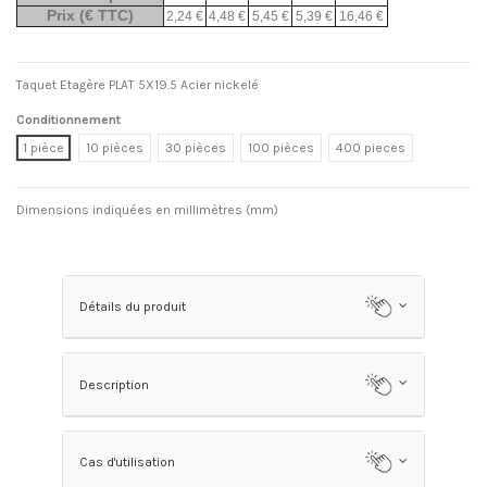
Prix (€ TTC)
2,24 €
4,48 €
5,45 €
5,39 €
16,46 €
Taquet Etagère PLAT 5X19.5 Acier nickelé
Conditionnement
1 pièce
10 pièces
30 pièces
100 pièces
400 pieces
Dimensions indiquées en millimètres (mm)
Détails du produit
Description
Cas d'utilisation