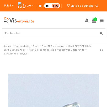
Belge
EUR €
Prix :
HT
TTC
Liste de souhaits (
0
)
0
Accueil
Nos produits
Rivet
Rivet PLEIN à frapper
Rivet SIM TYPE U tete
DEMIE RONDE Acier
Rivet SIM ou fausse vis à frapper Type U Tête ronde TR
2.54X 1/4 Acier zingué