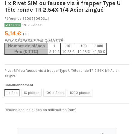
1 x Rivet SIM ou fausse vis à frapper Type U
Tête ronde TR 2.54X 1/4 Acier zingué
Référence
3209250602_1
1702 Pièces
En stock
5,14 €
TTC
PRIX DÉGRESSIF PAR QUANTITÉ
Nombre de pièces
1
10
100
1000
Prix (€ TTC)
5,14 €
10,23 €
12,28 €
41,50 €
Rivet SIM ou fausse vis à frapper Type U Tête ronde TR 2.54X 1/4 Acier
zingué
Conditionnement
1 pièce
10 pièces
100 pièces
1000 pieces
Dimensions indiquées en millimètres (mm)