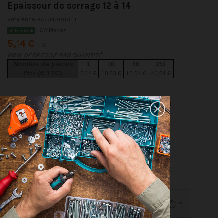
Epaisseur de serrage 12 à 14
Référence
8653401818_1
460 Pièces
En stock
5,14 €
TTC
PRIX DÉGRESSIF PAR QUANTITÉ
Nombre de pièces
1
10
30
250
Prix (€ TTC)
5,14 €
10,23 €
12,34 €
46,04 €
Rivet Aveugle Tout Inox TRS 4X18 Epaisseur de serrage 12 à 14
Conditionnement
1 pièce
10 pièces
30 pièces
250 pieces
Dimensions indiquées en millimètres (mm)
Détails du produit