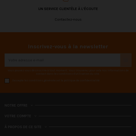
UN SERVICE CLIENTÈLE À L'ÉCOUTE
Contactez-nous
Inscrivez-vous à la newsletter
Vous pouvez vous désinscrire à tout moment. Vous trouverez pour cela nos informations de
contact dans les conditions d'utilisation du site.
J'accepte les conditions générales et la politique de confidentialité
NOTRE OFFRE
VOTRE COMPTE
À PROPOS DE CE SITE