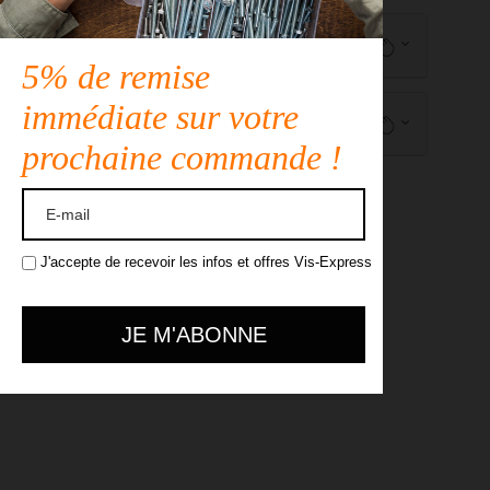
Application
5% de remise
immédiate sur votre
Description
prochaine commande !
J'accepte de recevoir les infos et offres Vis-Express