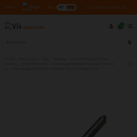
Belge
EUR €
Prix :
HT
TTC
Liste de souhaits (
0
)
0
Accueil
Nos produits
Rivet
Rivet pop
Rivet POP standard ( Rivet
Aveugle )
Rivet POP Tout Inox
Rivet Aveugle Tête Ronde Standard Tout Inox
A2
Rivet Aveugle Tout Inox TRS 4X18 Epaisseur de serrage 12 à 14