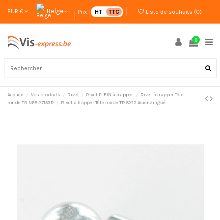
Belge
EUR €
Prix :
HT
TTC
Liste de souhaits (
0
)
0
Accueil
Nos produits
Rivet
Rivet PLEIN à frapper
Rivet à frapper Tête
ronde TR NFE 27153R
Rivet à frapper Tête ronde TR 8X12 Acier zingué