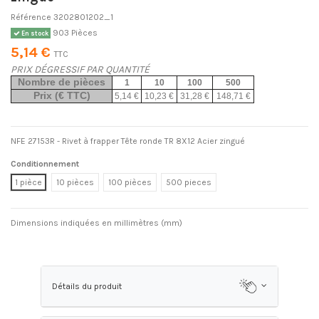
Référence
3202801202_1
903 Pièces
En stock
5,14 €
TTC
PRIX DÉGRESSIF PAR QUANTITÉ
Nombre de pièces
1
10
100
500
Prix (€ TTC)
5,14 €
10,23 €
31,28 €
148,71 €
NFE 27153R - Rivet à frapper Tête ronde TR 8X12 Acier zingué
Conditionnement
1 pièce
10 pièces
100 pièces
500 pieces
Dimensions indiquées en millimètres (mm)
Détails du produit