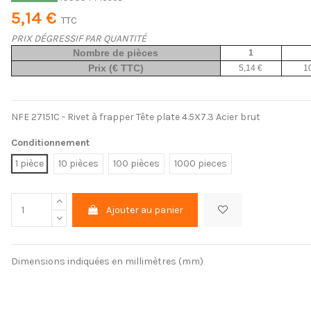
5,14 €
TTC
PRIX DÉGRESSIF PAR QUANTITÉ
Nombre de pièces
1
Prix (€ TTC)
5,14 €
1
NFE 27151C - Rivet à frapper Tête plate 4.5X7.3 Acier brut
Conditionnement
1 pièce
10 pièces
100 pièces
1000 pieces
Ajouter au panier
Dimensions indiquées en millimètres (mm)