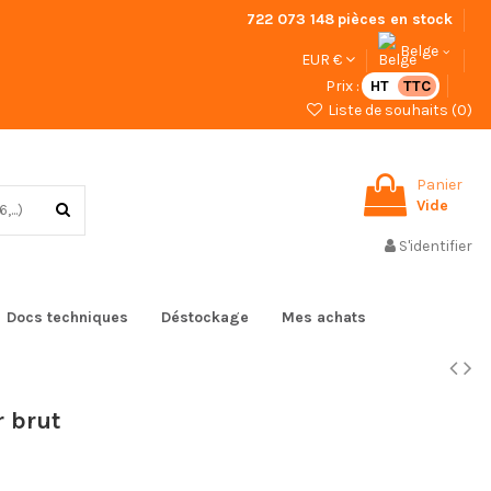
722 073 148
pièces en stock
Belge
EUR €
Prix :
HT
TTC
Liste de souhaits (
0
)
Panier
Vide
S'identifier
Docs techniques
Déstockage
Mes achats
r brut