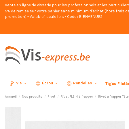
Vente en ligne de visserie pour les professionnels et les particulier
5% de remise sur votre panier sans minimum d'achat (hors frais de
promotion) - Valable 1 seule fois - Code : BIENVENUE5
Vis
Écrou
Rondelles
Tiges Filet
Accueil
Nos produits
Rivet
Rivet PLEIN à frapper
Rivet à frapper Têt