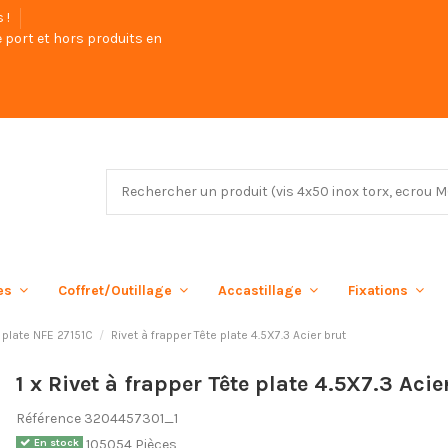
s !
 port et hors produits en
ées
Coffret/Outillage
Accastillage
Fixations
e plate NFE 27151C
Rivet à frapper Tête plate 4.5X7.3 Acier brut
1 x Rivet à frapper Tête plate 4.5X7.3 Acie
Référence
3204457301_1
105054 Pièces
En stock