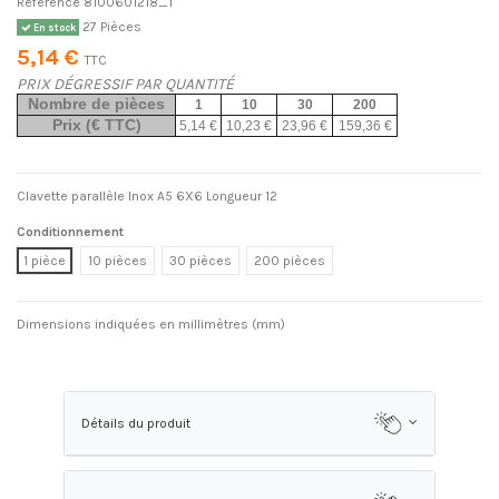
Référence
8100601218_1
27 Pièces
En stock
5,14 €
TTC
PRIX DÉGRESSIF PAR QUANTITÉ
Nombre de pièces
1
10
30
200
Prix (€ TTC)
5,14 €
10,23 €
23,96 €
159,36 €
Clavette parallèle Inox A5 6X6 Longueur 12
Conditionnement
1 pièce
10 pièces
30 pièces
200 pièces
Dimensions indiquées en millimètres (mm)
Détails du produit