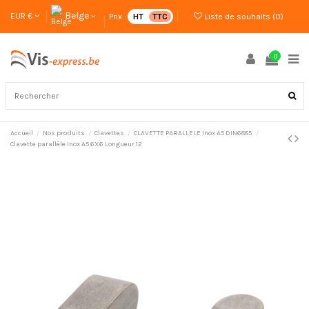
Belge
EUR €
Prix :
HT
TTC
Liste de souhaits (
0
)
0
Accueil
Nos produits
Clavettes
CLAVETTE PARALLELE Inox A5 DIN6885
Clavette parallèle Inox A5 6X6 Longueur 12