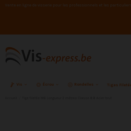
Vente en ligne de visserie pour les professionnels et les particulier
Vis
Écrou
Rondelles
Tiges Filet
Accueil
Tige filetée M6 Longueur 2 mètres Classe 8.8 Acier brut