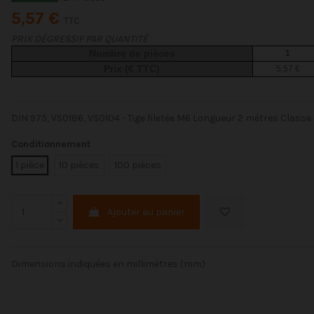
5,57 €
TTC
PRIX DÉGRESSIF PAR QUANTITÉ
Nombre de pièces
1
Prix (€ TTC)
5,57 €
DIN 975, VS0186, VS0104 - Tige filetée M6 Longueur 2 mètres Classe 
Conditionnement
1 pièce
10 pièces
100 pièces
Ajouter au panier
Dimensions indiquées en millimètres (mm)