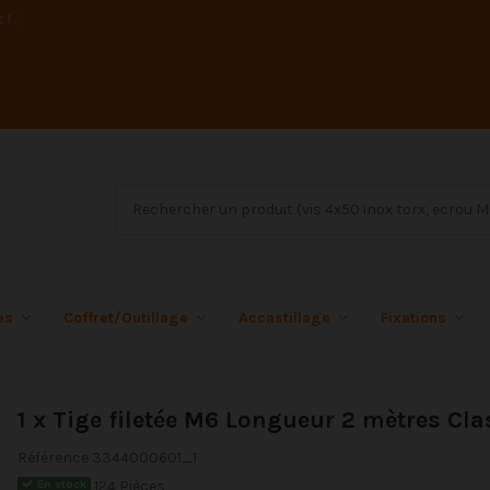
s !
ées
Coffret/Outillage
Accastillage
Fixations
1 x Tige filetée M6 Longueur 2 mètres Cla
Référence
3344000601_1
124 Pièces
En stock