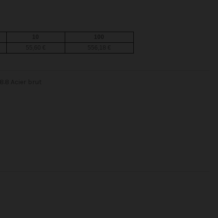
10
100
55,60 €
556,18 €
8.8 Acier brut