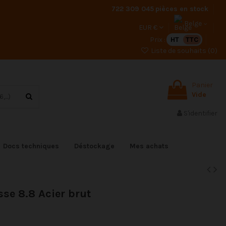
722 309 045
pièces en stock
Belge
EUR €
Prix :
HT
TTC
Liste de souhaits (
0
)
Panier
Vide
S'identifier
Docs techniques
Déstockage
Mes achats
sse 8.8 Acier brut