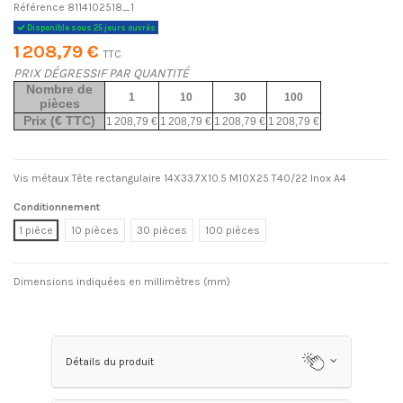
Référence
8114102518_1
Disponible sous 25 jours ouvrés
1 208,79 €
TTC
PRIX DÉGRESSIF PAR QUANTITÉ
Nombre de
1
10
30
100
pièces
Prix (€ TTC)
1 208,79 €
1 208,79 €
1 208,79 €
1 208,79 €
Vis métaux Tête rectangulaire 14X33.7X10.5 M10X25 T40/22 Inox A4
Conditionnement
1 pièce
10 pièces
30 pièces
100 pièces
Dimensions indiquées en millimètres (mm)
Détails du produit