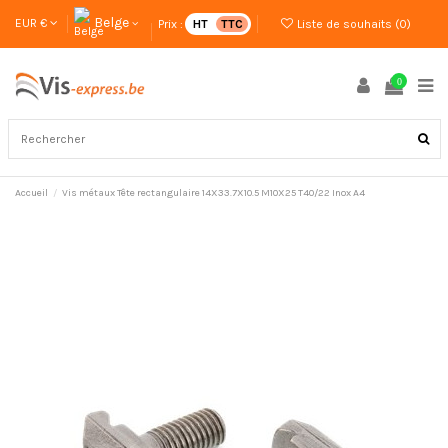
Belge
EUR €
Prix :
HT
TTC
Liste de souhaits (
0
)
0
Accueil
Vis métaux Tête rectangulaire 14X33.7X10.5 M10X25 T40/22 Inox A4